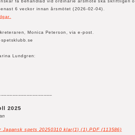
skar få behandlad vid ordinarie årsmöte ska skriftligen 
 senast 6 veckor innan årsmötet (2026-02-04).
dgar.
ekreteraren, Monica Peterson, via e-post.
-spetsklubb.se
Carina Lundgren:
___________________
ll 2025
dan
r Japansk spets 20250310 klar(1) (1).PDF (113586)