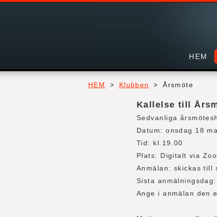
HEM
HEM
>
Klubben
>
Årsmöte
Kallelse till År
Sedvanliga årsmötes
Datum: onsdag 18 ma
Tid: kl.19.00
Plats: Digitalt via Zo
Anmälan: skickas til
Sista anmälningsdag:
Ange i anmälan den e