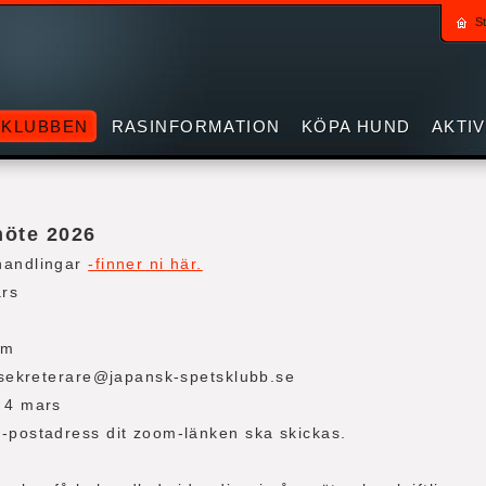
St
KLUBBEN
RASINFORMATION
KÖPA HUND
AKTI
smöte 2026
handlingar
-finner ni här.
rs
om
l sekreterare@japansk-spetsklubb.se
 4 mars
-postadress dit zoom-länken ska skickas.