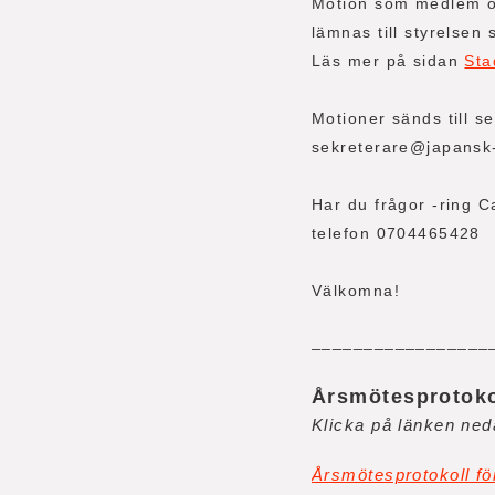
Motion som medlem ön
lämnas till styrelsen
Läs mer på sidan
Sta
Motioner sänds till s
sekreterare@japansk
Har du frågor -ring 
telefon 0704465428
Välkomna!
_________________
Årsmötesprotoko
Klicka på länken ne
Årsmötesprotokoll fö